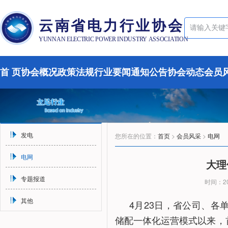
云南省电力行业协会
YUNNAN ELECTRIC POWER INDUSTRY ASSOCIATION
首 页
协会概况
政策法规
行业要闻
通知公告
协会动态
会员
发电
您所在的位置：
首页
>
会员风采
>
电网
电网
大理
专题报道
时间：20
其他
4月23日，省公司、
储配一体化运营模式以来，