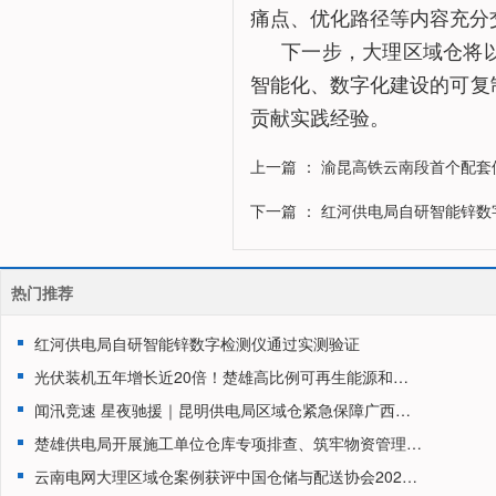
痛点、优化路径等内容充分
下一步，大理区域仓将
智能化、数字化建设的可复
贡献实践经验。
上一篇
： 渝昆高铁云南段首个配套
下一篇
： 红河供电局自研智能锌
热门推荐
红河供电局自研智能锌数字检测仪通过实测验证
光伏装机五年增长近20倍！楚雄高比例可再生能源和储能示范区优势持续凸显
闻汛竞速 星夜驰援｜昆明供电局区域仓紧急保障广西电力抢修物资供应
楚雄供电局开展施工单位仓库专项排查、筑牢物资管理安全防线
云南电网大理区域仓案例获评中国仓储与配送协会2026年度仓储配送绿色低碳实践案例