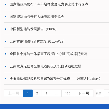
国家能源局发布：今年迎峰度夏电力供应总体有保障
国家能源局召开扩大绿电应用专题会
中国新型储能发展报告（2026）
云南首例“预制+盾构式”迁改工程投产
全国首个海陆一体柔直工程“海上心脏”完成浮托安装
云南攻克无信号区输电线路无人机自动巡检难题
全省新型储能装机容量超700万千瓦规模——居南方区域首位
1
2
3
…
135
到第
上一页
下一页