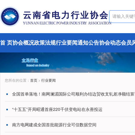
云南省电力行业协会
YUNNAN ELECTRIC POWER INDUSTRY ASSOCIATION
首 页
协会概况
政策法规
行业要闻
通知公告
协会动态
会员
您所在的位置：
首页
>
行业要闻
全国首单落地！南网澜湄国际公司顺利办结边贸收支轧差净额结算
“十五五”开局昭通首座220千伏变电站在永善投运
南方电网建成全国首批能源行业可信数据空间