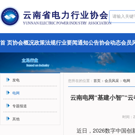
云南省电力行业协会
YUNNAN ELECTRIC POWER INDUSTRY ASSOCIATION
首 页
协会概况
政策法规
行业要闻
通知公告
协会动态
会员
发电
您所在的位置：
首页
>
会员风采
>
电网
电网
云南电网“基建小智”“云
专题报道
时间：20
其他
近日，2026数字中国创