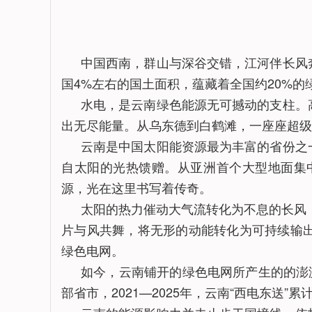
中国西南，群山与深谷交错，江河伴长风
国4%左右的国土面积，蕴藏着全国约20%
水电，是云南绿色能源无可撼动的支柱。
出无尽能量。从乌东德到白鹤滩，一座座超级
云南是中国太阳能资源最为丰富的省份之
自太阳的光热馈赠。从亚洲首个大型地面集
源，光在这里书写着传奇。
太阳的热力催动大气流转化为不息的长风，
片与风共舞，将无形的动能转化为可持续输
绿色电网。
如今，云南铺开的绿色电网所产生的的澎
部省市，2021—2025年，云南“西电东送