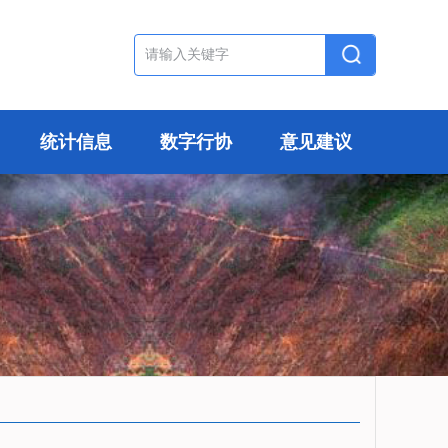
统计信息
数字行协
意见建议