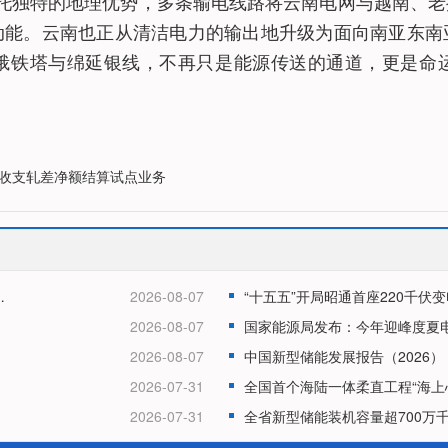
托独特的地理优势，多条输电线路将云南电网与越南、老
动能。云南也正从清洁电力的输出地升级为面向南亚东南
峨铁塔与绵延银线，不再只是能源传送的通道，更是命
贸收支轧差净额结算试点业务
收支轧差净额结算试点业务
2026-08-07
“十五五”开局昭通首座220千伏
2026-08-07
国家能源局发布：今年迎峰度夏
2026-08-07
中国新型储能发展报告（2026）
2026-07-31
全国首个海陆一体柔直工程“海上
2026-07-31