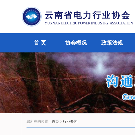
云南省电力行业协会
YUNNAN ELECTRIC POWER INDUSTRY ASSOCIATION
首 页
协会概况
政策法规
您所在的位置：
首页
>
行业要闻