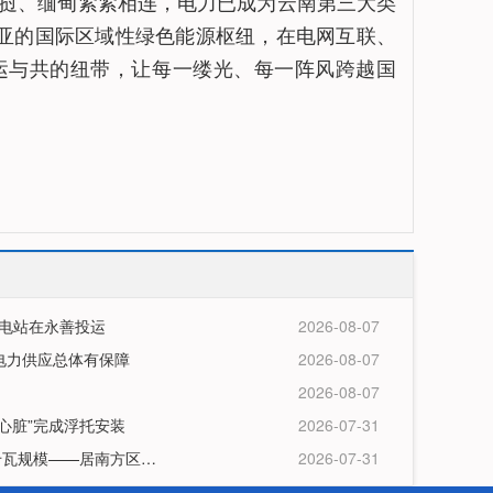
挝、缅甸紧紧相连，电力已成为云南第三大类
亚的国际区域性绿色能源枢纽，在电网互联、
运与共的纽带，让每一缕光、每一阵风跨越国
变电站在永善投运
2026-08-07
电力供应总体有保障
2026-08-07
2026-08-07
心脏”完成浮托安装
2026-07-31
全省新型储能装机容量超700万千瓦规模——居南方区域首位
2026-07-31