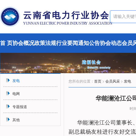
云南省电力行业协会
YUNNAN ELECTRIC POWER INDUSTRY ASSOCIATION
首 页
协会概况
政策法规
行业要闻
通知公告
协会动态
会员
发电
您所在的位置：
首页
>
会员风采
>
发电
电网
华能澜沧江公
专题报道
时间
其他
华能澜沧江公司董事长
副总裁杨友桂进行友好交流