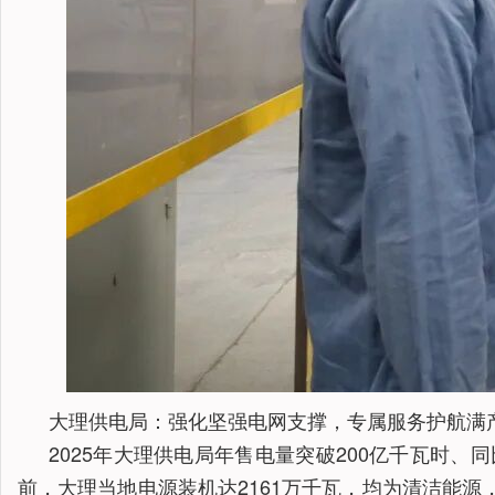
大理供电局：强化坚强电网支撑，专属服务护航满
2025年大理供电局年售电量突破200亿千瓦时、
前，大理当地电源装机达2161万千瓦，均为清洁能源