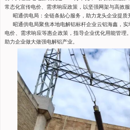
常态化宣传电价、需求响应政策，以坚强网架与高效服
昭通供电局：全链条贴心服务，助力龙头企业提质
昭通供电局聚焦本地电解铝标杆企业云铝海鑫，实
电价、需求响应等惠企政策，指导企业优化用能管理。
助力企业做大做强电解铝产业。