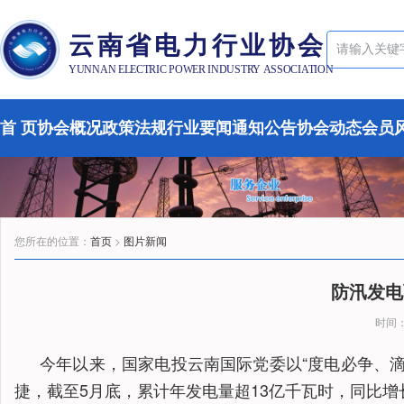
云南省电力行业协会
YUNNAN ELECTRIC POWER INDUSTRY ASSOCIATION
首 页
协会概况
政策法规
行业要闻
通知公告
协会动态
会员
您所在的位置：
首页
>
图片新闻
防汛发电
时间：2
今年以来，国家电投云南国际党委以“度电必争、
捷，截至5月底，累计年发电量超13亿千瓦时，同比增