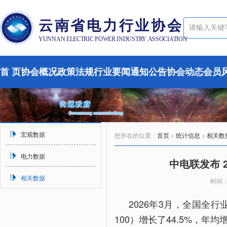
云南省电力行业协会
YUNNAN ELECTRIC POWER INDUSTRY ASSOCIATION
首 页
协会概况
政策法规
行业要闻
通知公告
协会动态
会员
宏观数据
您所在的位置：
首页
>
统计信息
>
相关数
电力数据
中电联发布 
相关数据
时间：2
2026年3月，全国全行
100）增长了44.5%，年均